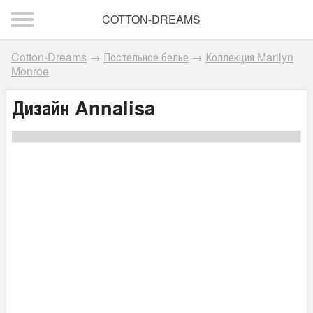
COTTON-DREAMS
Cotton-Dreams
→
Постельное белье
→
Коллекция Marilyn
Monroe
Дизайн Annalisa