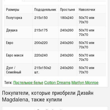
Размеры
Пододеяльник
Простыня
Наволочки
Полуторка
215х150
180х240
50х70 или
70х70
Двушка
215х175
240х260
50х70 или
70х70
Евро
200х220
240х260
50х70 или
70х70
Евро макси
220х240
240х260
50х70 или
70х70
Дуэт /
215х150х2
240х260
50х70 или
Семейный
шт.
70х70
Теги:
Постельное белье
Cotton Dreams
Marilyn Monroe
Покупатели, которые приобрели Дизайн
Magdalena, также купили