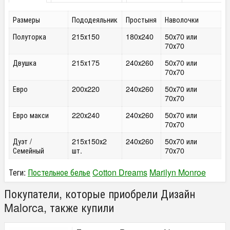
Размеры
Пододеяльник
Простыня
Наволочки
Полуторка
215х150
180х240
50х70 или
70х70
Двушка
215х175
240х260
50х70 или
70х70
Евро
200х220
240х260
50х70 или
70х70
Евро макси
220х240
240х260
50х70 или
70х70
Дуэт /
215х150х2
240х260
50х70 или
Семейный
шт.
70х70
Теги:
Постельное белье
Cotton Dreams
Marilyn Monroe
Покупатели, которые приобрели Дизайн
Malorca, также купили